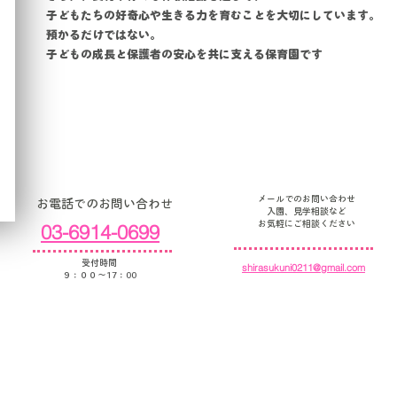
子どもたちの好奇心や生きる力を育むことを大切にしています。
預かるだけではない。
子どもの成長と保護者の安心を共に支える保育園です
お問い合わせ
☎
✉
​✉
メールでのお問い合わせ
​お電話でのお問い合わせ
入園、見学相談など
​お気軽にご相談ください
03-6914-0699
受付時間
shirasukuni0211@gmail.com
​９：００～17：00