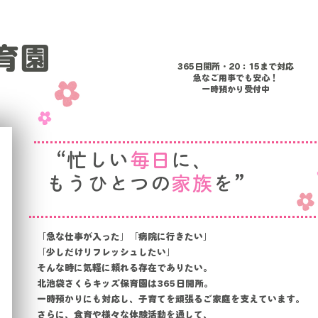
育園
365日開所・20：15まで対応​
急なご用事でも安心！
一時預かり受付中
“忙しい
毎日
に、
もうひとつの
家族
を”
「急な仕事が入った」「病院に行きたい」
「少しだけリフレッシュしたい」
そんな時に気軽に頼れる存在でありたい。
北池袋さくらキッズ保育園は365日開所。
一時預かりにも対応し、子育てを頑張るご家庭を支えています。
さらに、食育や様々な体験活動を通して、